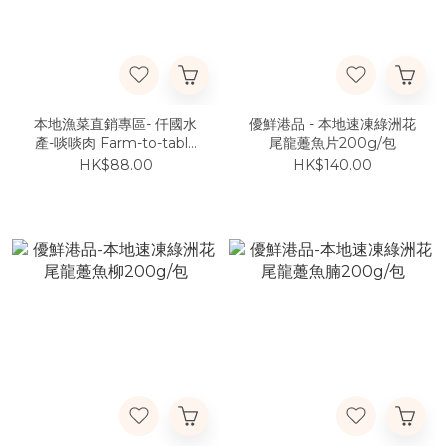
本地漁菜直銷專區- 仟國水
優鮮港品 - 本地速凍綠洲花
產-啖啖肉 Farm-to-table
尾龍躉魚片200g/包
即食拆肉泥鯭粥 (200ml)
HK$88.00
HK$140.00