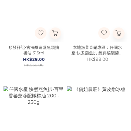
順發孖記-古法釀造蒸魚頭抽
本地漁菜直銷專區：仟國水
醬油 315ml
產 快煮燕魚扒-經典秘製醬油
200g - 250g
HK$28.00
HK$88.00
HK$38.00