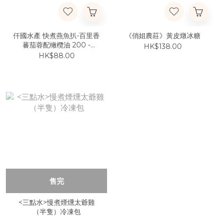
仟國水產 快煮燕魚扒-百里香
《俏姐農莊》黃皮燉冰糖
蕃茄蓉配橄欖油 200 -
HK$138.00
250g
HK$88.00
售完
<三點水>慢煮煙燻太爺雞
（半隻）冷凍包