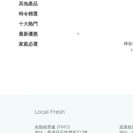
其他產品
時令精選
十大熱門
最新優惠
樽裝
家庭必選
Local Fresh
魚類統營處 (FMO)
蔬菜統營
地址：香港仔石排灣道102號
地址：