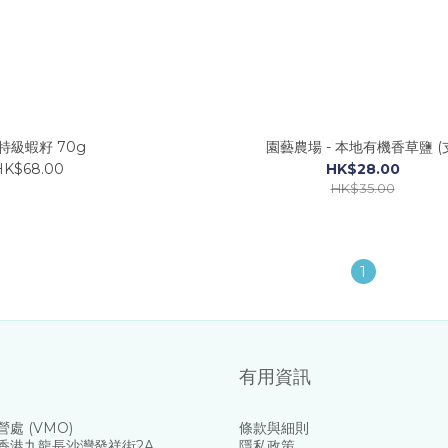
特級蝦籽 70g
園藝農場 - 本地有機香草鹽 (
HK$68.00
HK$28.00
HK$35.00
1
有用資訊
處 (VMO)
條款與細則
香港九龍長沙灣發祥街2A
隱私政策