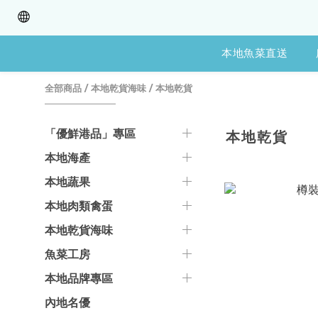
本地魚菜直送
全部商品
/
本地乾貨海味
/
本地乾貨
「優鮮港品」專區
本地乾貨
本地海產
本地蔬果
本地肉類禽蛋
本地乾貨海味
魚菜工房
本地品牌專區
內地名優