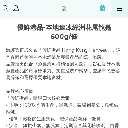
優鮮港品-本地速凍綠洲花尾龍躉
600g/條
漁護署正式公布「優鮮港品 Hong Kong Harvest」，這
是香港首個涵蓋本地漁業及農業產品的統一品牌。
品牌推出配合《漁農業可持續發展藍圖》，旨在提升本地
漁農產品的市場競爭力、支援漁農戶轉型，並讓市民更容
易辨識和選擇優質本地食材。
品牌核心價值
「優鮮港品」體現四大核心元素：
•  本地：100% 香港生產，從漁場、菜場到餐桌，縮短供
應鏈。
•  優質：嚴格的生產規範，確保產品新鮮、優質。
•  安全：無抗生素、無激素，定期巡查與化驗檢測，由香