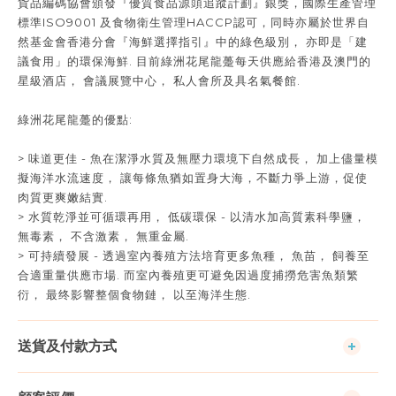
貨品編碼協會頒發『優質食品源頭追蹤計劃』銀獎，國際生產管理
標準ISO9001 及食物衛生管理HACCP認可，同時亦屬於世界自
然基金會香港分會『海鮮選擇指引』中的綠色級別， 亦即是「建
議食用」的環保海鮮. 目前綠洲花尾龍躉每天供應給香港及澳門的
星級酒店， 會議展覽中心， 私人會所及具名氣餐館.
綠洲花尾龍躉的優點:
> 味道更佳 - 魚在潔淨水質及無壓力環境下自然成長， 加上儘量模
擬海洋水流速度， 讓每條魚猶如置身大海，不斷力爭上游，促使
肉質更爽嫩結實.
> 水質乾淨並可循環再用， 低碳環保 - 以清水加高質素科學鹽，
無毒素， 不含激素， 無重金屬.
> 可持續發展 - 透過室內養殖方法培育更多魚種， 魚苗， 飼養至
合適重量供應市場. 而室內養殖更可避免因過度捕撈危害魚類繁
衍， 最终影響整個食物鏈， 以至海洋生態.
送貨及付款方式