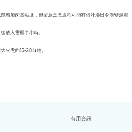
據說能增加肉團黏度，但留意烹煮過程可能有蛋汁滲出令湯變混濁)
打後放入雪櫃半小時。
火煮約15-20分鐘。
。
有用資訊