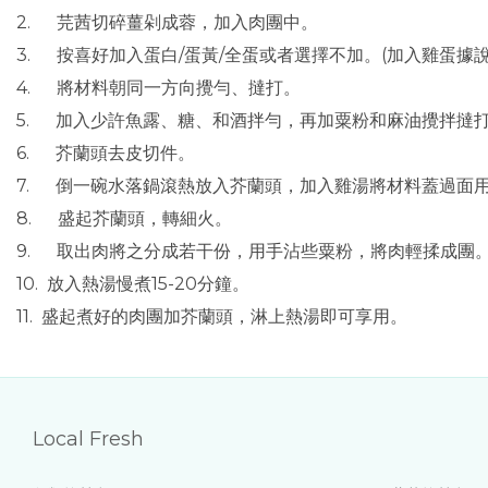
2. 芫茜切碎薑剁成蓉，加入肉團中。
3. 按喜好加入蛋白/蛋黃/全蛋或者選擇不加。(加入雞蛋
4. 將材料朝同一方向攪勻、撻打。
5. 加入少許魚露、糖、和酒拌勻，再加粟粉和麻油攪拌撻
6. 芥蘭頭去皮切件。
7. 倒一碗水落鍋滾熱放入芥蘭頭，加入雞湯將材料蓋過面用大
8. 盛起芥蘭頭，轉細火。
9. 取出肉將之分成若干份，用手沾些粟粉，將肉輕揉成團
10. 放入熱湯慢煮15-20分鐘。
11. 盛起煮好的肉團加芥蘭頭，淋上熱湯即可享用。
Local Fresh