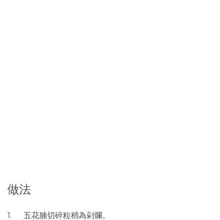
做法
1. 五花腩切碎粒稍為剁爛。