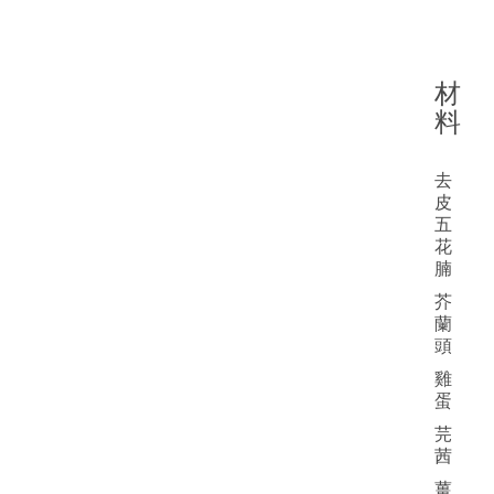
材
料
去
皮
五
花
腩
芥
蘭
頭
雞
蛋
芫
茜
薑