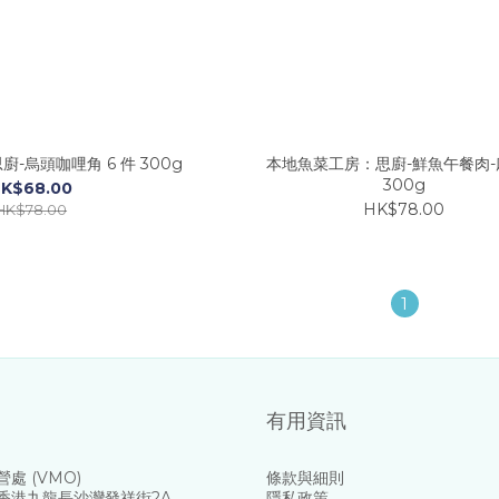
-烏頭咖哩角 6 件 300g
本地魚菜工房：思廚-鮮魚午餐肉-
300g
K$68.00
HK$78.00
HK$78.00
1
有用資訊
處 (VMO)
條款與細則
香港九龍長沙灣發祥街2A
隱私政策