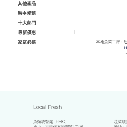
其他產品
時令精選
十大熱門
最新優惠
本地魚菜工房：思廚
家庭必選
H
Local Fresh
魚類統營處 (FMO)
蔬菜統營
地址：香港仔石排灣道102號
地址：