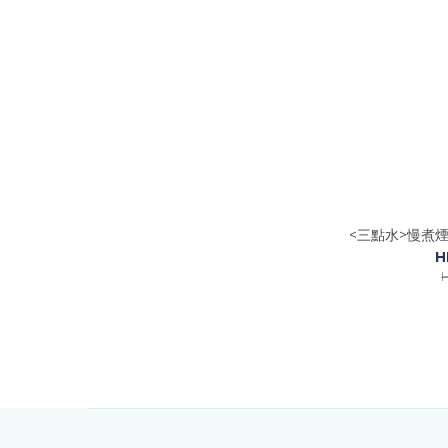
<三點水>慢煮
H