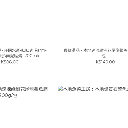
 仟國水產-啖啖肉 Farm-
優鮮港品 - 本地速凍綠洲花尾龍躉魚片
 即食拆肉泥鯭粥 (200ml)
包
K$88.00
HK$140.00