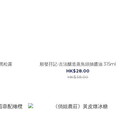
黑松露
順發孖記-古法釀造蒸魚頭抽醬油 315ml
HK$28.00
HK$38.00