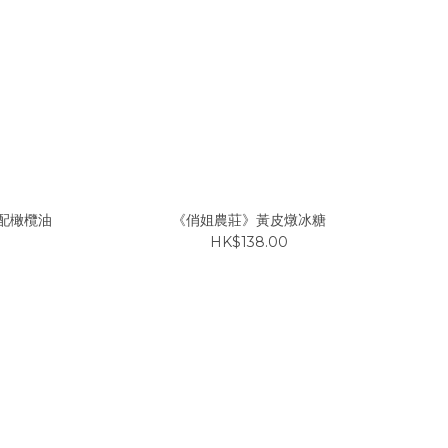
配橄欖油
《俏姐農莊》黃皮燉冰糖
HK$138.00