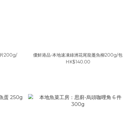
200g/
優鮮港品-本地速凍綠洲花尾龍躉魚柳200g/包
HK$140.00