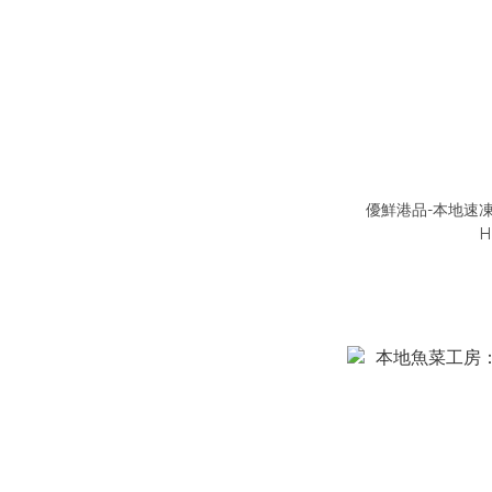
優鮮港品-本地速凍
H