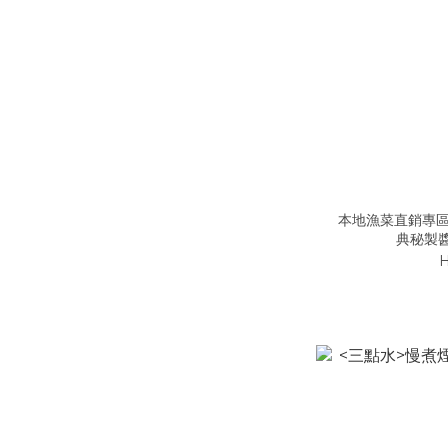
本地漁菜直銷專區
典秘製醬油
H