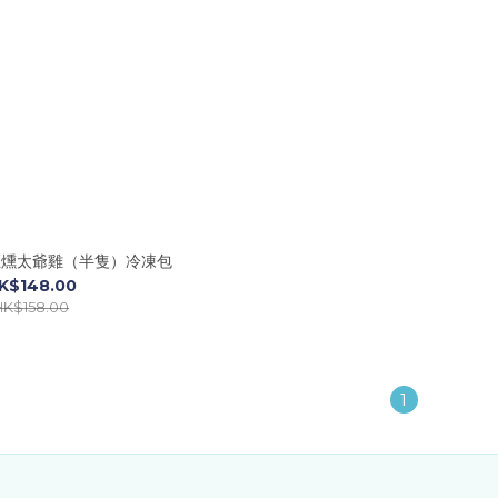
煙燻太爺雞（半隻）冷凍包
K$148.00
HK$158.00
1