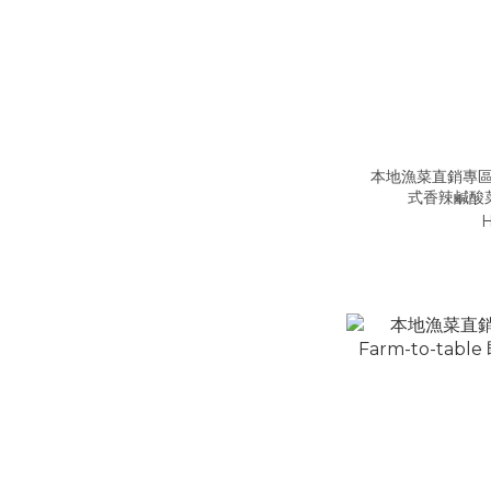
本地漁菜直銷專區
式香辣鹹酸菜 
H