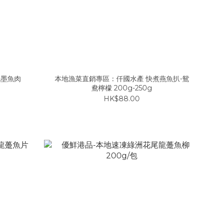
地墨魚肉
本地漁菜直銷專區：仟國水產 快煮燕魚扒-鴛
鴦檸檬 200g-250g
HK$88.00