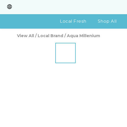
Local Fresh
Shop All
View All
/
Local Brand
/
Aqua Millenium