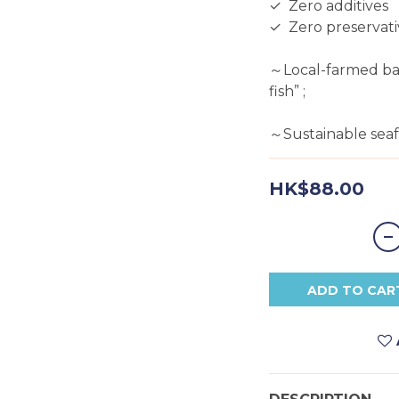
✓  Zero additives
✓  Zero preservat
～Local-farmed bat
fish” ;
～Sustainable seaf
HK$88.00
ADD TO CAR