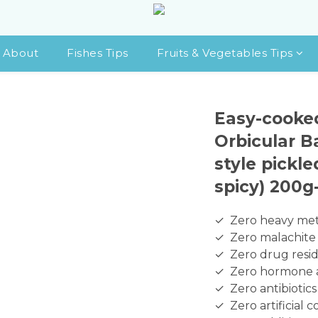
About
Fishes Tips
Fruits & Vegetables Tips
Easy-cooke
Orbicular B
style pickle
spicy) 200g
✓  Zero heavy met
✓  Zero malachite
✓  Zero drug resi
✓  Zero hormone
✓  Zero antibiotics
✓  Zero artificial c