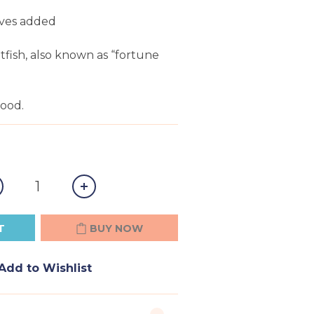
ives added
fish, also known as “fortune 
ood.
T
BUY NOW
Add to Wishlist