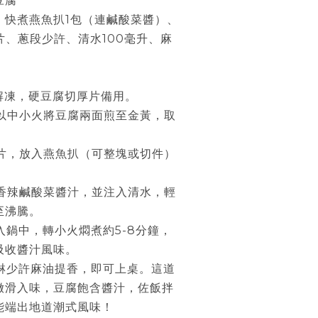
豆腐
」快煮燕魚扒1包（連鹹酸菜醬）、
片、蔥段少許、清水100毫升、麻
裝解凍，硬豆腐切厚片備用。
，以中小火將豆腐兩面煎至金黃，取
薑片，放入燕魚扒（可整塊或切件）
式香辣鹹酸菜醬汁，並注入清水，輕
至沸騰。
放入鍋中，轉小火燜煮約5-8分鐘，
吸收醬汁風味。
、淋少許麻油提香，即可上桌。這道
嫩滑入味，豆腐飽含醬汁，佐飯拌
能端出地道潮式風味！