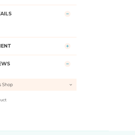
AILS
MENT
EWS
duct