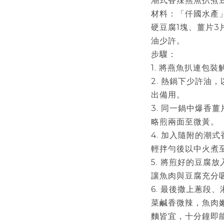
潮式香辣燕魚扒煮
材料：「仟國水產
硬豆腐1塊、薑片3
油少許。
步驟：
1. 將燕魚扒連包
2. 熱鍋下少許油
出備用。
3. 同一鍋中爆香
略煎兩面至微黃。
4. 加入隨附的潮
輕拌勻後以中火煮
5. 將煎好的豆腐
讓魚肉與豆腐充分
6. 最後撒上蔥段
菜鹹香微辣，魚肉
麵皆宜，十分鐘即