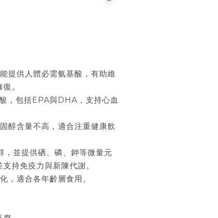
，能提供人體必需氨基酸，有助維
修復。
脂肪酸，包括EPA與DHA，支持心血
。
膽固醇含量不高，適合注重健康飲
B群，並提供硒、磷、鉀等微量元
並支持免疫力與新陳代謝。
消化，適合各年齡層食用。