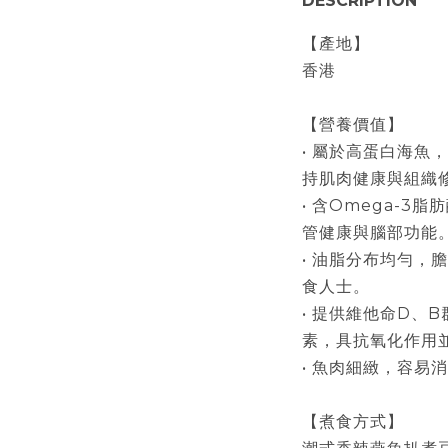
DESCRIPTION
【產地】
香港
【營養價值】
• 屬於高蛋白海魚
持肌肉健康與組織
• 含Omega-3
管健康與腦部功能
• 油脂分布均勻，
食人士。
• 提供維他命D、
素，具抗氧化作用
• 魚肉細緻，容易
【煮食方式】