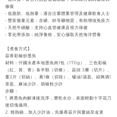
修復
• 低脂肪、低熱量：適合注重體重管理及健康飲食人士
• 豐富微量元素：含硒、鋅等礦物質，有助增強免疫力
• 天然牛磺酸：支持心血管健康及視力保健
• 零化學添加：純淨養殖，安心攝取天然海洋營養
【煮食方式】
蒜香彩椒炒墨魚
材料：仟國水產本地墨魚肉1包（170g）、三色彩椒
（紅、黃、青）各半顆（切條）、蒜頭 3瓣（切片）、
薑2片（切絲）、蔥1條（切段）、蠔油1湯匙、紹興酒1
茶匙、麻油少許、胡椒粉少許
步驟：
1. 將墨魚肉解凍後洗淨，瀝乾水分，表面輕劃十字花刀
後切塊備用。
2. 燒熱鍋，加入少許油，先爆香蒜片與薑絲至金黃