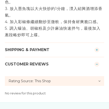
色。
3. 放入墨魚塊以大火快炒約1分鐘，灒入紹興酒增添香
氣。
4. 加入彩椒條繼續翻炒至微軟，保持食材爽脆口感。
5. 調入蠔油、胡椒粉及少許麻油快速拌勻，最後加入
蔥段略炒即可上碟。
SHIPPING & PAYMENT
CUSTOMER REVIEWS
No review for this product