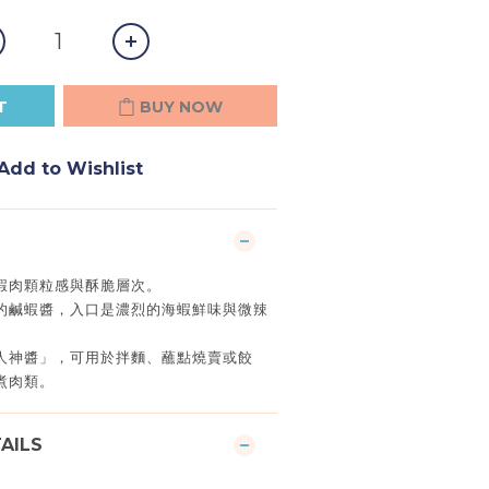
T
BUY NOW
Add to Wishlist
蝦肉顆粒感與酥脆層次。
的鹹蝦醬，入口是濃烈的海蝦鮮味與微辣
人神醬」，可用於拌麵、蘸點燒賣或餃
煮肉類。
AILS