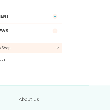
MENT
EWS
duct
About Us