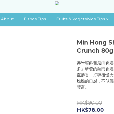
About
Fishes Tips
Fruits & Vegetables Tips
Min Hong S
Crunch 80g
赤米蝦酥醬是由香港
多」研發的熱門香港
至酥香、打碎後慢火
脆脆的口感，不似傳
豐富。
HK$80.00
HK$78.00