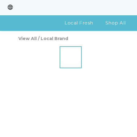
Local Fresh
Shop All
View All
/
Local Brand