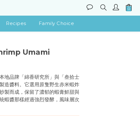
Recipes
Family Choice
BUY NOW
hrimp Umami
本地品牌「綿香研究所」與「叁拾士
製造醬料。它選用原隻野生赤米蝦炸
炒製而成，保留了濃郁的蝦膏鮮甜與
統蝦醬那樣經過強烈發酵，風味層次