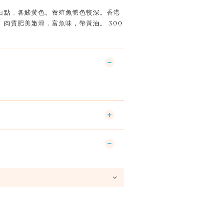
白點，各鰭黃色。養殖魚體色較深。香港
肉質肥美嫩滑，富魚味，帶黃油。 300