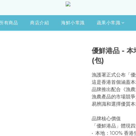
所有商品
商店介紹
海鮮小常識
蔬果小常識
優鮮港品 - 本
(包)
漁護署正式公布「優鮮港品
這是香港首個涵蓋本
品牌推出配合《漁農
漁農產品的市場競爭
易辨識和選擇優質本
品牌核心價值
「優鮮港品」體現四
•  本地：100%