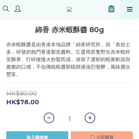
綿香 赤米蝦酥醬 80g
赤米蝦酥醬是由香港本地品牌「綿香研究所」與「叁拾士
多」研發的熱門香港製造醬料。它選用原隻野生赤米蝦炸
至酥香、打碎後慢火炒製而成，保留了濃郁的蝦膏鮮甜與
脆脆的口感，不似傳統蝦醬那樣經過強烈發酵，風味層次
豐富。
HK$80.00
HK$78.00
加入購物車
立即購買