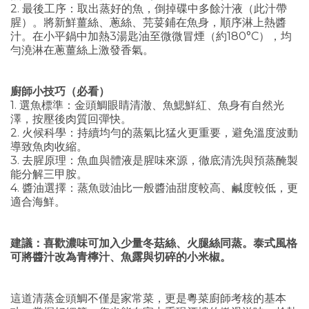
2. 最後工序：取出蒸好的魚，倒掉碟中多餘汁液（此汁帶
腥）。將新鮮薑絲、蔥絲、芫荽鋪在魚身，順序淋上熱醬
汁。在小平鍋中加熱3湯匙油至微微冒煙（約180°C），均
勻澆淋在蔥薑絲上激發香氣。
廚師小技巧（必看）
1. 選魚標準：金頭鯛眼睛清澈、魚鰓鮮紅、魚身有自然光
澤，按壓後肉質回彈快。
2. 火候科學：持續均勻的蒸氣比猛火更重要，避免溫度波動
導致魚肉收縮。
3. 去腥原理：魚血與體液是腥味來源，徹底清洗與預蒸醃製
能分解三甲胺。
4. 醬油選擇：蒸魚豉油比一般醬油甜度較高、鹹度較低，更
適合海鮮。
建議：喜歡濃味可加入少量冬菇絲、火腿絲同蒸。泰式風格
可將醬汁改為青檸汁、魚露與切碎的小米椒。
這道清蒸金頭鯛不僅是家常菜，更是粵菜廚師考核的基本