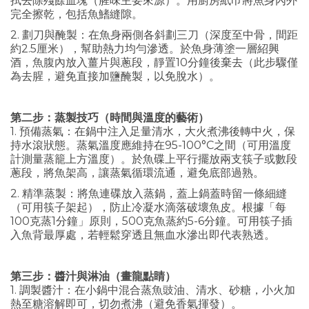
拭去除殘餘血塊（腥味主要來源）。用廚房紙巾將魚身內外
完全擦乾，包括魚鰭縫隙。
2. 劃刀與醃製：在魚身兩側各斜劃三刀（深度至中骨，間距
約2.5厘米），幫助熱力均勻滲透。於魚身薄塗一層紹興
酒，魚腹內放入薑片與蔥段，靜置10分鐘後棄去（此步驟僅
為去腥，避免直接加鹽醃製，以免脫水）。
第二步：蒸製技巧（時間與溫度的藝術）
1. 預備蒸氣：在鍋中注入足量清水，大火煮沸後轉中火，保
持水滾狀態。蒸氣溫度應維持在95-100°C之間（可用溫度
計測量蒸籠上方溫度）。於魚碟上平行擺放兩支筷子或數段
蔥段，將魚架高，讓蒸氣循環流通，避免底部過熟。
2. 精準蒸製：將魚連碟放入蒸鍋，蓋上鍋蓋時留一條細縫
（可用筷子架起），防止冷凝水滴落破壞魚皮。根據「每
100克蒸1分鐘」原則，500克魚蒸約5-6分鐘。可用筷子插
入魚背最厚處，若輕鬆穿透且無血水滲出即代表熟透。
第三步：醬汁與淋油（畫龍點睛）
1. 調製醬汁：在小鍋中混合蒸魚豉油、清水、砂糖，小火加
熱至糖溶解即可，切勿煮沸（避免香氣揮發）。