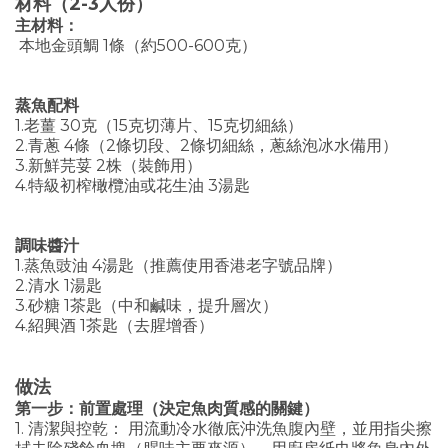
材料（2-3人份）
主材料：
本地金頭鯛 1條（約500-600克）
蒸魚配料
1.老薑 30克（15克切薄片、15克切細絲）
2.青蔥 4條（2條切段、2條切細絲，蔥絲泡冰水備用）
3.新鮮芫荽 2株（裝飾用）
4.特級初榨橄欖油或花生油 3湯匙
調味醬汁
1.蒸魚豉油 4湯匙（推薦使用香港老字號品牌）
2.清水 1湯匙
3.砂糖 1茶匙（中和鹹味，提升層次）
4.紹興酒 1茶匙（去腥增香）
做法
第一步：前置處理（決定魚肉質感的關鍵）
1. 清潔與控乾： 用流動冷水徹底沖洗魚腹內壁，並用指尖擦