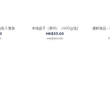
魚 5 隻裝
本地提子（香印）（400g/盒)
優鮮港品 -
0
HK$53.00
0
HK$60.00