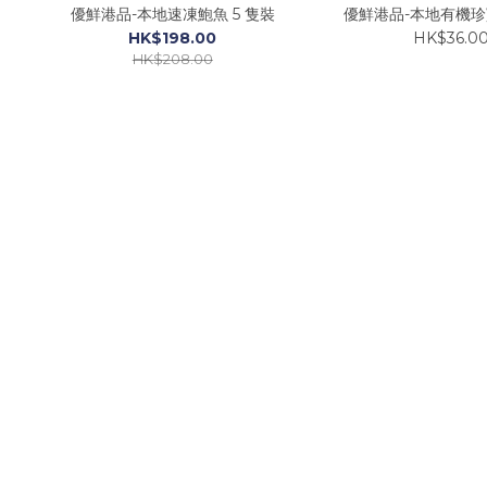
優鮮港品-本地速凍鮑魚 5 隻裝
優鮮港品-本地有機珍寶
HK$198.00
HK$36.0
HK$208.00