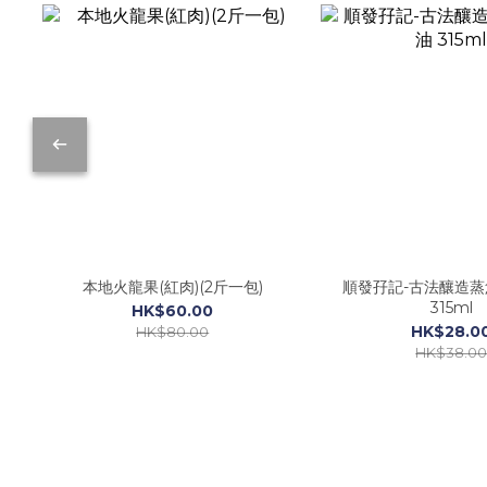
本地火龍果(紅肉)(2斤一包)
順發孖記-古法釀造
315ml
HK$60.00
HK$28.0
HK$80.00
HK$38.0