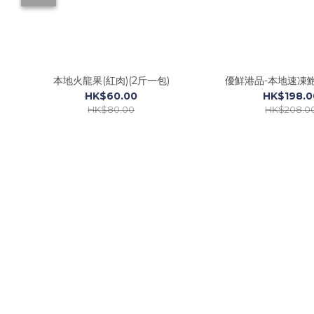
本地火龍果(紅肉)(2斤一包)
優鮮港品-本地速凍鮑
HK$60.00
HK$198.0
HK$80.00
HK$208.0