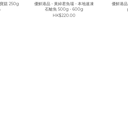
菇 250g
優鮮港品 - 黃綽君魚場 - 本地速凍
優鮮港品 
石䱽魚 500g - 600g
0
HK$220.00