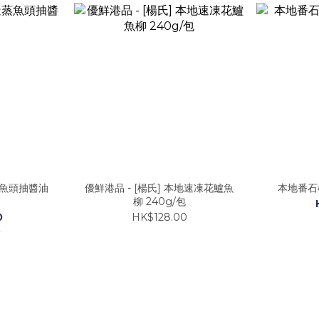
蒸魚頭抽醬油
優鮮港品 - [楊氏] 本地速凍花鱸魚
本地番石榴
柳 240g/包
0
HK$128.00
0