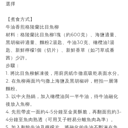
選擇
【煮食方式】
牛油香煎格陵蘭比目魚柳
材料：格陵蘭比目魚柳1塊（約600克）、海鹽適量、
黑胡椒碎適量、麵粉2湯匙、牛油30克、橄欖油1湯
匙、新鮮檸檬1個（切片）、新鮮香草（如刁草或番
茜）少許。
步驟：
1. 將比目魚柳解凍後，用廚房紙巾徹底吸乾表面水分。
2. 在魚柳兩面均勻撒上海鹽及黑胡椒碎，輕拍一層薄
麵粉。
3. 以中火熱鍋，加入橄欖油與一半牛油，待牛油融化
後放入魚柳。
4. 先煎帶皮一面約4-5分鐘至金黃酥脆，再翻面煎約3-
4分鐘至魚肉熟透（可用叉子輕易分離魚肉為準）。
5. 加入剩餘牛油及檸檬片，將融化的牛油不斷淋在魚