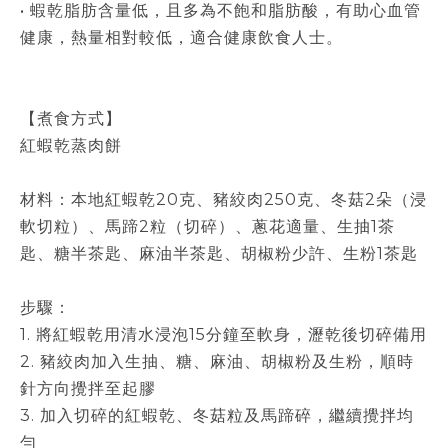
• 蝦乾脂肪含量低，且多為不飽和脂肪酸，有助心血管
健康，熱量相對較低，適合健康飲食人士。
【煮食方式】
紅蝦乾蒸肉餅
材料：本地紅蝦乾20克、豬絞肉250克、冬菇2朵（浸
軟切粒）、馬蹄2粒（切碎）、蔥花適量、生抽1茶
匙、糖半茶匙、麻油半茶匙、胡椒粉少許、生粉1茶匙
步驟：
1. 將紅蝦乾用清水浸泡15分鐘至軟身，瀝乾後切碎備用
2. 豬絞肉加入生抽、糖、麻油、胡椒粉及生粉，順時
針方向攪拌至起膠
3. 加入切碎的紅蝦乾、冬菇粒及馬蹄碎，繼續攪拌均
勻