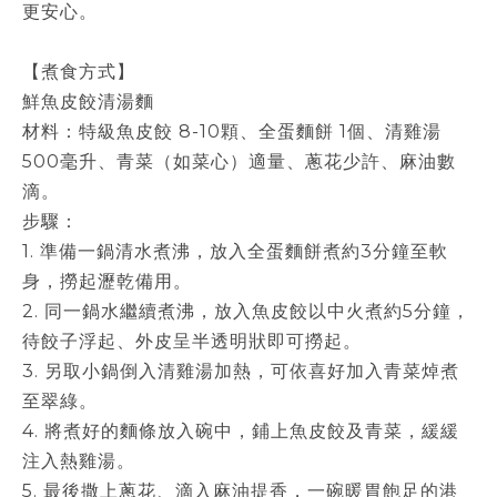
更安心。
【煮食方式】
鮮魚皮餃清湯麵
材料：特級魚皮餃 8-10顆、全蛋麵餅 1個、清雞湯
500毫升、青菜（如菜心）適量、蔥花少許、麻油數
滴。
步驟：
1. 準備一鍋清水煮沸，放入全蛋麵餅煮約3分鐘至軟
身，撈起瀝乾備用。
2. 同一鍋水繼續煮沸，放入魚皮餃以中火煮約5分鐘，
待餃子浮起、外皮呈半透明狀即可撈起。
3. 另取小鍋倒入清雞湯加熱，可依喜好加入青菜焯煮
至翠綠。
4. 將煮好的麵條放入碗中，鋪上魚皮餃及青菜，緩緩
注入熱雞湯。
5. 最後撒上蔥花、滴入麻油提香，一碗暖胃飽足的港