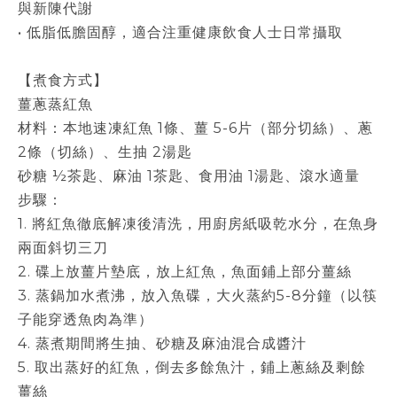
與新陳代謝
• 低脂低膽固醇，適合注重健康飲食人士日常攝取
【煮食方式】
薑蔥蒸紅魚
材料：本地速凍紅魚 1條、薑 5-6片（部分切絲）、蔥
2條（切絲）、生抽 2湯匙
砂糖 ½茶匙、麻油 1茶匙、食用油 1湯匙、滾水適量
步驟：
1. 將紅魚徹底解凍後清洗，用廚房紙吸乾水分，在魚身
兩面斜切三刀
2. 碟上放薑片墊底，放上紅魚，魚面鋪上部分薑絲
3. 蒸鍋加水煮沸，放入魚碟，大火蒸約5-8分鐘（以筷
子能穿透魚肉為準）
4. 蒸煮期間將生抽、砂糖及麻油混合成醬汁
5. 取出蒸好的紅魚，倒去多餘魚汁，鋪上蔥絲及剩餘
薑絲