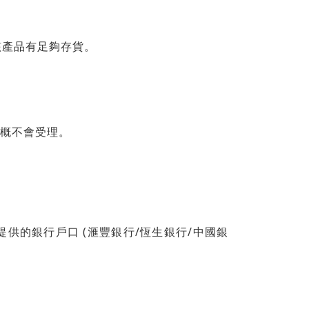
該產品有足夠存貨。
概不會受理。
(
/
/
提供的銀行戶口
滙豐銀行
恆生銀行
中國銀