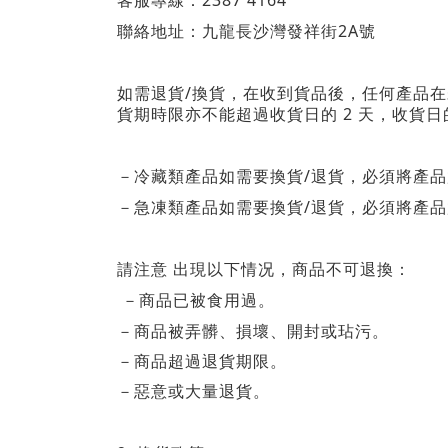
2387 4164
客服專線：
2A
聯絡地址：九龍長沙灣發祥街
號
/
如需退貨
換貨，在收到貨品後，任何產品在
2
貨期時限亦不能超過收貨日的
天，收貨日
/
－冷藏類產品如需要換貨
退貨，必須將產品
/
－急凍類產品如需要換貨
退貨，必須將產品
請注意
出現以下情况，商品不可退換：
－商品已被食用過。
－商品被弄髒、損壞、開封或玷污。
－商品超過退貨期限。
－惡意或大量退貨。