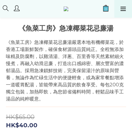
《魚菜工房》急凍椰菜花忌廉湯
《魚菜工房》急凍椰菜花忌廉湯嚴選本地有機椰菜花，於
香港工場新鮮製作，確保食材源頭品質純正。全程無添加
味精及防腐劑，以雞清湯、洋蔥、百里香等天然素材細火
慢煮，再融入幼滑忌廉，打造出口感綿密、層次豐富的濃
郁湯品。採用急凍鎖鮮技術，完美保留湯汁的原味與營
養，無論作為忙碌生活中的便捷輕食，或為家常餐點增添
一道暖胃配湯，皆能帶來高品質的飲食享受。每包200克
獨立包裝，加熱即飲，為您節省備料時間，輕鬆品味手工
湯品的純粹暖意。
HK$65.00
HK$40.00