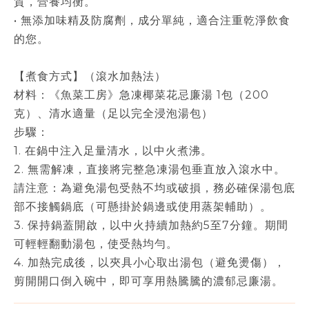
質，營養均衡。
• 無添加味精及防腐劑，成分單純，適合注重乾淨飲食
的您。
【煮食方式】（滾水加熱法）
材料：《魚菜工房》急凍椰菜花忌廉湯 1包（200
克）、清水適量（足以完全浸泡湯包）
步驟：
1. 在鍋中注入足量清水，以中火煮沸。
2. 無需解凍，直接將完整急凍湯包垂直放入滾水中。
請注意：為避免湯包受熱不均或破損，務必確保湯包底
部不接觸鍋底（可懸掛於鍋邊或使用蒸架輔助）。
3. 保持鍋蓋開啟，以中火持續加熱約5至7分鐘。期間
可輕輕翻動湯包，使受熱均勻。
4. 加熱完成後，以夾具小心取出湯包（避免燙傷），
剪開開口倒入碗中，即可享用熱騰騰的濃郁忌廉湯。