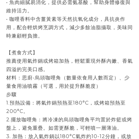
• 魚肉細膩易消化，提供必需氨基酸，幫助身體修復與
維持活力。
• 咖哩香料中含薑黃素等天然抗氧化成分，具抗炎作
用，配合輕烘烤烹調方式，減少多餘油脂攝取，美味同
時兼顧輕負擔。
【煮食方式】
推薦使用氣炸鍋或烤箱加熱，輕鬆重現外酥內嫩、香氣
四溢的完美口感。
材料：思廚-烏頭咖哩角（數量依食用人數而定）、少
量食用油噴霧（可選，用於提升酥脆度）
步驟
1.預熱設備：將氣炸鍋預熱至180°C，或烤箱預熱至
200°C。
2.擺放咖哩角：將冷凍的烏頭咖哩角平均置於炸籃或烤
盤上，避免重疊。如需更酥脆，可輕噴一層薄油。
3. 加熱：放入氣炸鍋以180°C氣炸約10-12分鐘，或放