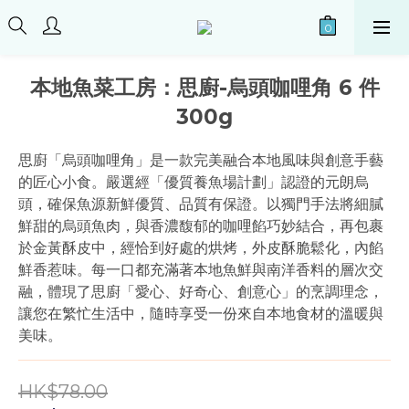
本地魚菜工房：思廚-烏頭咖哩角 6 件
300g
思廚「烏頭咖哩角」是一款完美融合本地風味與創意手藝
的匠心小食。嚴選經「優質養魚場計劃」認證的元朗烏
頭，確保魚源新鮮優質、品質有保證。以獨門手法將細膩
鮮甜的烏頭魚肉，與香濃馥郁的咖哩餡巧妙結合，再包裹
於金黃酥皮中，經恰到好處的烘烤，外皮酥脆鬆化，內餡
鮮香惹味。每一口都充滿著本地魚鮮與南洋香料的層次交
融，體現了思廚「愛心、好奇心、創意心」的烹調理念，
讓您在繁忙生活中，隨時享受一份來自本地食材的溫暖與
美味。
HK$78.00