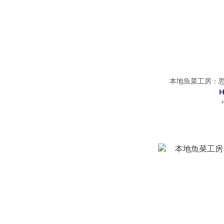
本地魚菜工房：思廚
H