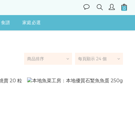
食譜
家庭必選
商品排序
每頁顯示 24 個