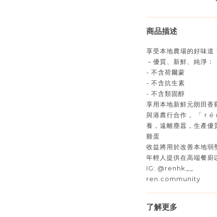
商品描述
享受本地農場的好味道
－優質、新鮮、純淨：
-
不含荷爾蒙
-
不含抗生素
-
不含類固醇
享用本地新鮮元朗田香
與港農行合作，
「
r é
養，遠離塵囂，生產優
雞蛋
收益將用於改善本地弱
年輕人提供在高端餐廚
IG: @renhk__
ren.community
了解更多