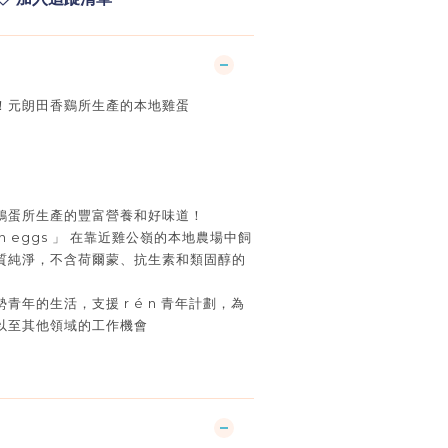
！
元朗田香鷄所生產的本地雞蛋
鷄蛋所生產的豐富營養和好味道！
 n eggs
」
在靠近雞公嶺的本地農場中飼
質純淨，不含荷爾蒙、抗生
素和類固醇的
勢青年的生活，支援
r é n
青年計劃，為
以至其他領域的工作機會