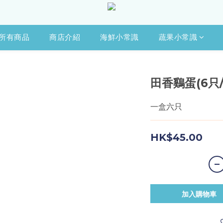
所有商品
商店介紹
海鮮小常識
蔬果小常識
田香鷄蛋(6只/
一盒六只
HK$45.00
加入購物車