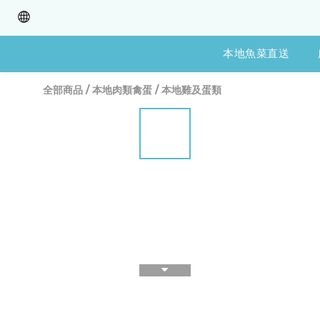
本地魚菜直送
全部商品
/
本地肉類禽蛋
/
本地雞及蛋類