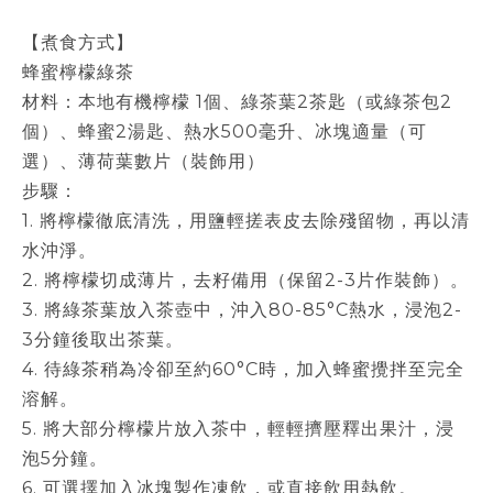
【煮食方式】
蜂蜜檸檬綠茶
材料：本地有機檸檬 1個、綠茶葉2茶匙（或綠茶包2
個）、蜂蜜2湯匙、熱水500毫升、冰塊適量（可
選）、薄荷葉數片（裝飾用）
步驟：
1. 將檸檬徹底清洗，用鹽輕搓表皮去除殘留物，再以清
水沖淨。
2. 將檸檬切成薄片，去籽備用（保留2-3片作裝飾）。
3. 將綠茶葉放入茶壺中，沖入80-85°C熱水，浸泡2-
3分鐘後取出茶葉。
4. 待綠茶稍為冷卻至約60°C時，加入蜂蜜攪拌至完全
溶解。
5. 將大部分檸檬片放入茶中，輕輕擠壓釋出果汁，浸
泡5分鐘。
6. 可選擇加入冰塊製作凍飲，或直接飲用熱飲。