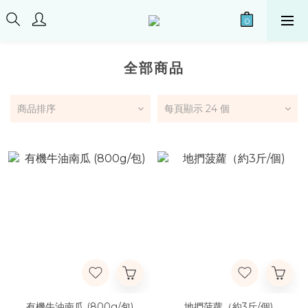
全部商品
商品排序
每頁顯示 24 個
有機牛油南瓜 (800g/包)
地捫菠蘿（約3斤/個)