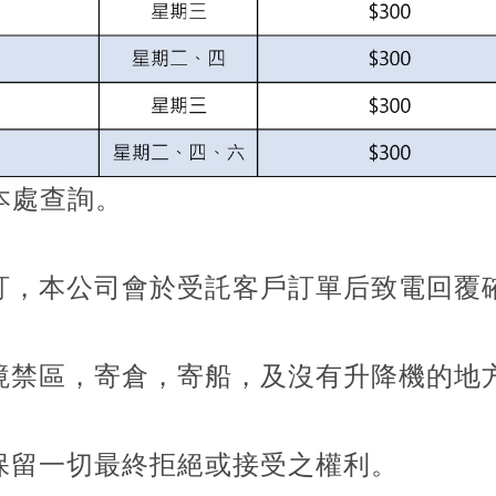
本處查詢。
釐訂，本公司會於受託客戶訂單后致電回覆
邊境禁區，寄倉，寄船，及沒有升降機的地
處保留一切最終拒絕或接受之權利。